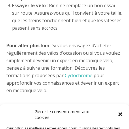
Essayer le vélo
: Rien ne remplace un bon essai
sur route. Assurez-vous qu’il convient à votre taille,
que les freins fonctionnent bien et que les vitesses
passent sans accrocs.
Pour aller plus loin
: Si vous envisagez d’acheter
régulièrement des vélos d’occasion ou si vous voulez
simplement devenir un expert en mécanique vélo,
pensez à suivre une formation. Découvrez les
formations proposées par
Cyclochrome
pour
approfondir vos connaissances et devenir un expert
en mécanique vélo.
Retrouvez notre vidéo sur Youtube :
Gérer le consentement aux
https://youtu.be/SF3mqnqmb64
cookies
Pour offrir les meilleures expériences, nous utilisons des technologies