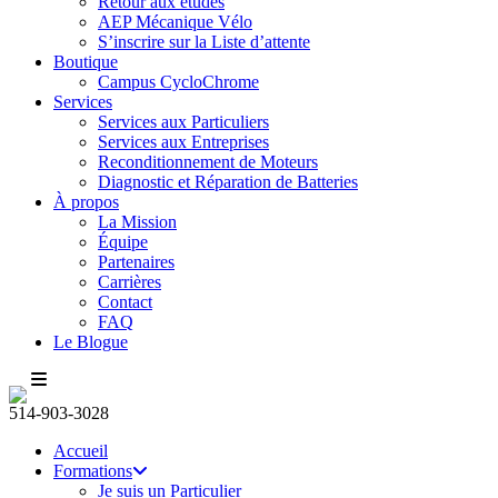
Retour aux études
AEP Mécanique Vélo
S’inscrire sur la Liste d’attente
Boutique
Campus CycloChrome
Services
Services aux Particuliers
Services aux Entreprises
Reconditionnement de Moteurs
Diagnostic et Réparation de Batteries
À propos
La Mission
Équipe
Partenaires
Carrières
Contact
FAQ
Le Blogue
514-903-3028
Accueil
Formations
Je suis un Particulier