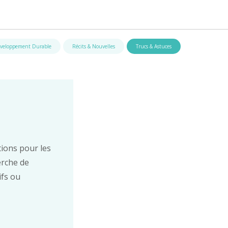
veloppement Durable
Récits & Nouvelles
Trucs & Astuces
ions pour les
erche de
ifs ou