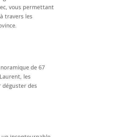
bec, vous permettant
à travers les
ovince.
panoramique de 67
-Laurent, les
r déguster des
t un incontournable.